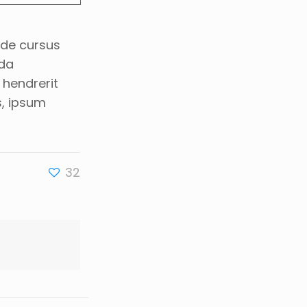
ede cursus
ida
 hendrerit
s, ipsum
32