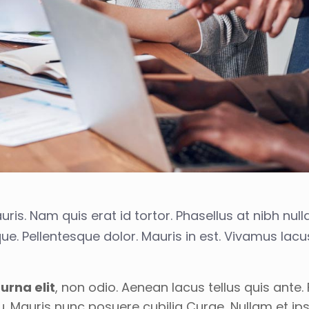
ris. Nam quis erat id tortor. Phasellus at nibh nulla
ue. Pellentesque dolor. Mauris in est. Vivamus lacu
urna elit
, non odio. Aenean lacus tellus quis ante.
u. Mauris nunc posuere cubilia Curae, Nullam et i