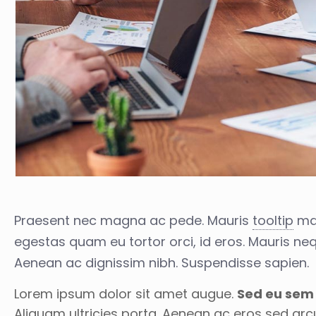
Praesent nec magna ac pede. Mauris
tooltip
mau
egestas quam eu tortor orci, id eros. Mauris neq
Aenean ac dignissim nibh. Suspendisse sapien.
Lorem ipsum dolor sit amet augue.
Sed eu sem 
Aliquam ultricies porta. Aenean ac eros sed arc