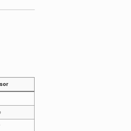
sor
e
y