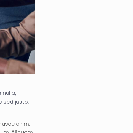
 nulla,
s sed justo.
 Fusce enim.
psum.
Aliquam