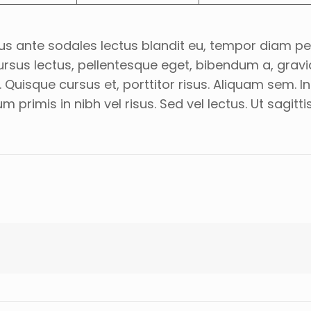
risus ante sodales lectus blandit eu, tempor diam p
s cursus lectus, pellentesque eget, bibendum a, grav
uisque cursus et, porttitor risus. Aliquam sem. In
imis in nibh vel risus. Sed vel lectus. Ut sagitti