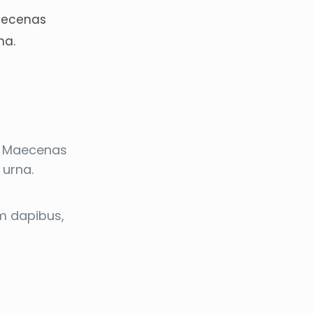
Maecenas
na.
s. Maecenas
 urna.
um dapibus,