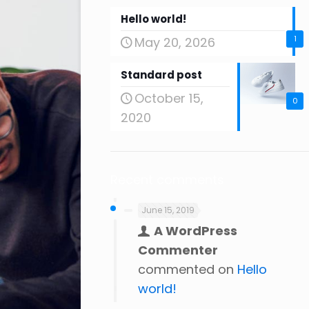
Hello world!
1
May 20, 2026
Standard post
October 15,
0
2020
Recent comments
June 15, 2019
A WordPress
Commenter
commented on
Hello
world!