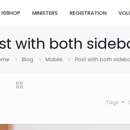
 168HOP
MINISTERS
REGISTRATION
VOL
st with both sideb
ome
Blog
Mobile
Post with both sideb
Tags