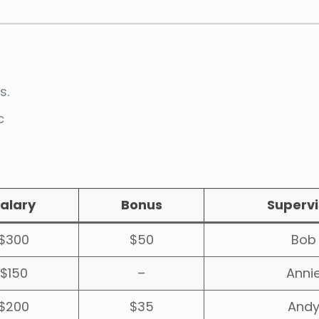
s.
c
alary
Bonus
Supervi
$300
$50
Bob
$150
–
Anni
$200
$35
And