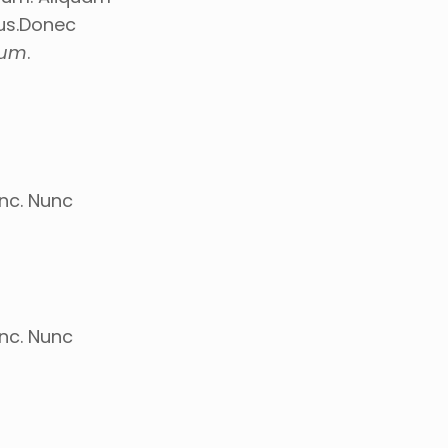
lus.Donec
sum
.
unc. Nunc
unc. Nunc