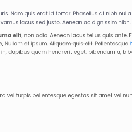
is. Nam quis erat id tortor. Phasellus at nibh nulla
 Vivamus lacus sed justo. Aenean ac dignissim nibh
rna elit
, non odio. Aenean lacus tellus quis ante.
e, Nullam et ipsum.
Aliquam quis elit
. Pellentesque
per in, dapibus quam hendrerit eget, bibendum a, 
o vel turpis pellentesque egestas sit amet vel nu