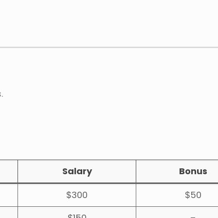
.
Salary
Bonus
$300
$50
$150
–