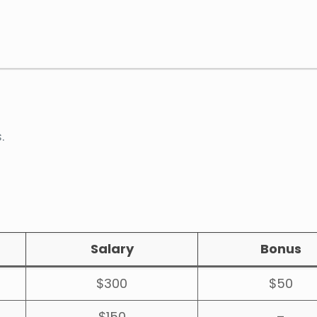
.
Salary
Bonus
$300
$50
$150
–