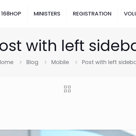
 168HOP
MINISTERS
REGISTRATION
VOL
ost with left sideb
Home
Blog
Mobile
Post with left sideb