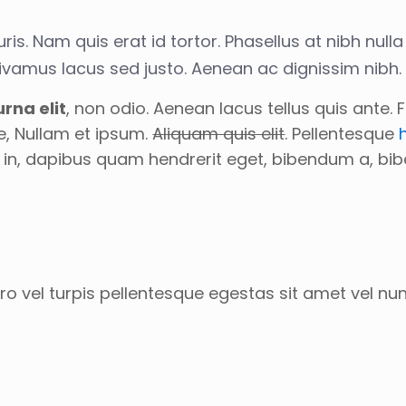
is. Nam quis erat id tortor. Phasellus at nibh nulla
 Vivamus lacus sed justo. Aenean ac dignissim nibh
rna elit
, non odio. Aenean lacus tellus quis ante.
e, Nullam et ipsum.
Aliquam quis elit
. Pellentesque
per in, dapibus quam hendrerit eget, bibendum a, 
o vel turpis pellentesque egestas sit amet vel nu