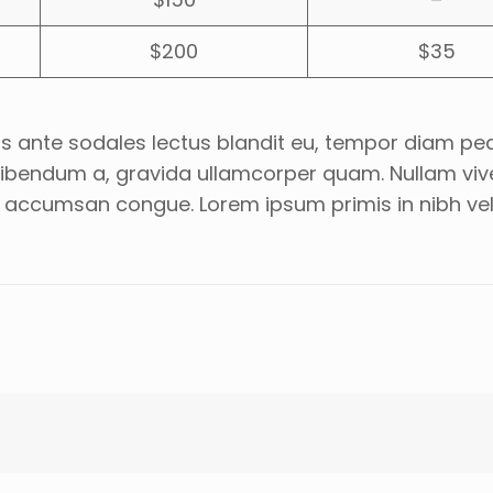
$200
$35
sus ante sodales lectus blandit eu, tempor diam pede
 bibendum a, gravida ullamcorper quam. Nullam vive
 accumsan congue. Lorem ipsum primis in nibh vel ri