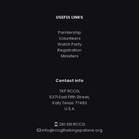
USEFUL LINKS
Parntership
Volunteers
Watch Party
Registration
Ministers
Contact info
TKP RCCG,
5371 East Fifth Street,
Katy Texas 77493
U.S.A
281 391 RCCG
info@rccgthekingspalace.org