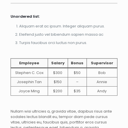
Unordered list:
Aliquam erat ac ipsum. Integer aliquam purus.
Eleifend justo vel bibendum sapien massa ac
Turpis faucibus orci luctus non purus.
Employee
Salary
Bonus
Supervisor
Stephen C. Cox
$300
$50
Bob
Josephin Tan
$150
–
Annie
Joyce Ming
$200
$35
Andy
Nullam wisi ultricies a, gravida vitae, dapibus risus ante
sodales lectus blandit eu, tempor diam pede cursus
vitae, ultricies eu, faucibus quis, porttitor eros cursus
lectus, pellentesque eget, bibendum a, gravida