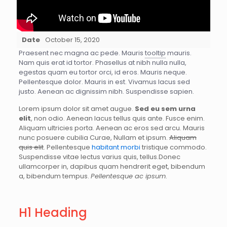
Date
October 15, 2020
Praesent nec magna ac pede. Mauris
tooltip
mauris.
Nam quis erat id tortor. Phasellus at nibh nulla nulla,
egestas quam eu tortor orci, id eros. Mauris neque.
Pellentesque dolor. Mauris in est. Vivamus lacus sed
justo. Aenean ac dignissim nibh. Suspendisse sapien.
Lorem ipsum dolor sit amet augue.
Sed eu sem urna
elit
, non odio. Aenean lacus tellus quis ante. Fusce enim.
Aliquam ultricies porta. Aenean ac eros sed arcu. Mauris
nunc posuere cubilia Curae, Nullam et ipsum.
Aliquam
quis elit
. Pellentesque
habitant morbi
tristique commodo.
Suspendisse vitae lectus varius quis, tellus.Donec
ullamcorper in, dapibus quam hendrerit eget, bibendum
a, bibendum tempus.
Pellentesque ac ipsum
.
H1 Heading