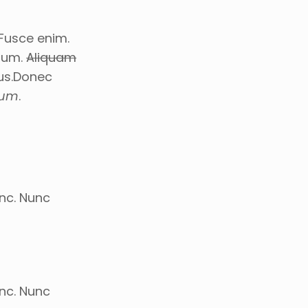
 Fusce enim.
psum.
Aliquam
lus.Donec
sum
.
unc. Nunc
unc. Nunc