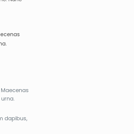
Maecenas
na.
s. Maecenas
 urna.
um dapibus,