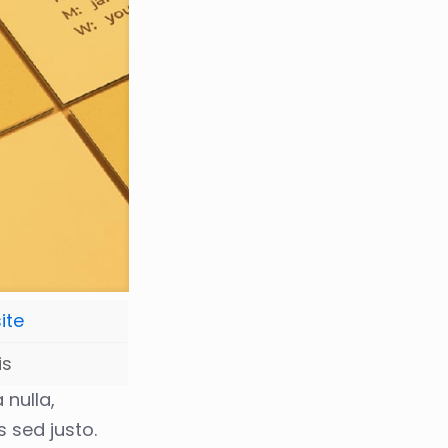
ite
is
 nulla,
s sed justo.