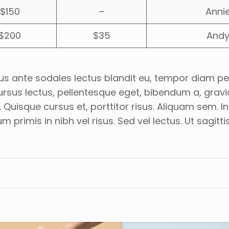
$150
–
Anni
$200
$35
And
risus ante sodales lectus blandit eu, tempor diam p
s cursus lectus, pellentesque eget, bibendum a, grav
uisque cursus et, porttitor risus. Aliquam sem. In
imis in nibh vel risus. Sed vel lectus. Ut sagitti