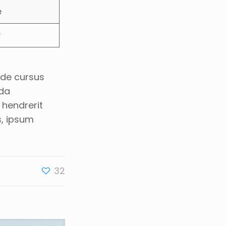
e
y
ede cursus
ida
 hendrerit
s, ipsum
32