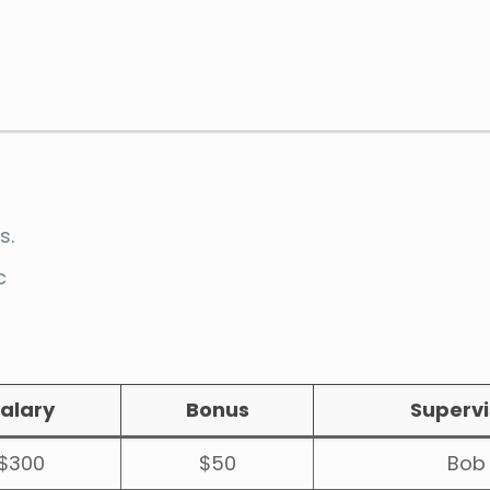
s.
c
alary
Bonus
Supervi
$300
$50
Bob